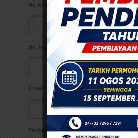
No. Kad Pengenalan
*
Sila isi tanpa (-)
No. Telefon
*
Sila isi tanpa (-)
E-mel
*
Sila isi e-mel yang aktif
Perkhidmatan
*