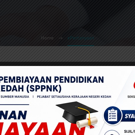
Home
ePertanyaan