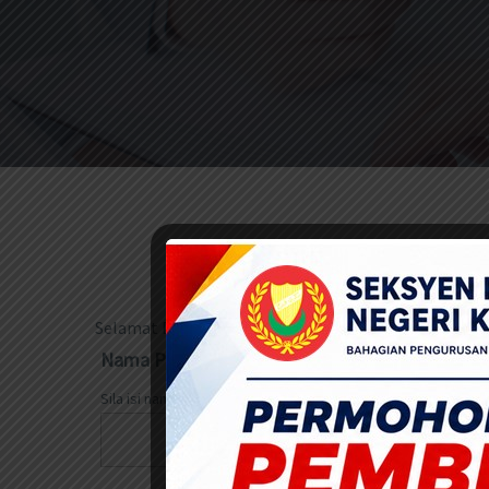
Selamat Datang ke ePertanyaan
Nama Penuh
*
Sila isi nama penuh seperti dalam Kad Pengenalan