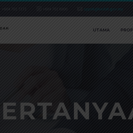
+604 702 7272
+604 702 8600
sppnk@kedah.gov.my
UTAMA
PROF
PERTANYA