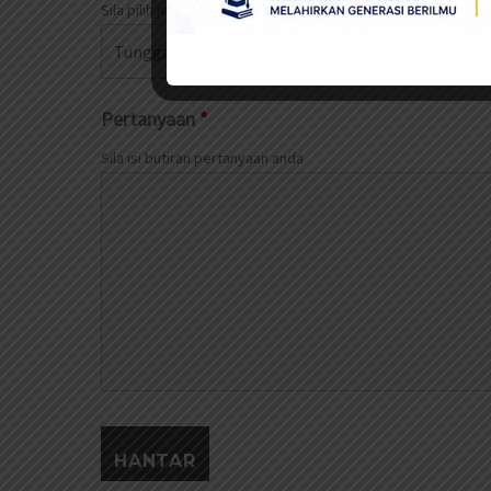
Sila pilih jenis perkhidmatan.
Pertanyaan
*
Sila isi butiran pertanyaan anda