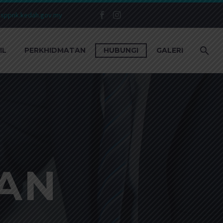
sppnk.kedah.gov.my
IL
PERKHIDMATAN
HUBUNGI
GALERI
AN