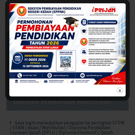
(rujuk Manual Pengguna Pinjaman
Pendidikan iPinjam)
SYARAT KELAYAKAN
KADAR PEMBIAYAAN
SENARAI IPT
DOKUMEN SOKONGAN
SEMAKAN PEMBIAYAAN PENDIDIKAN
Saya ingin melanjutkan pengajian ke peringkat STPM
/ STAM / Asasi / Matrikulasi / Diploma Pendidikan
Lepasan Ijazah (DPLI) / Diploma Eksekutif / Ijazah